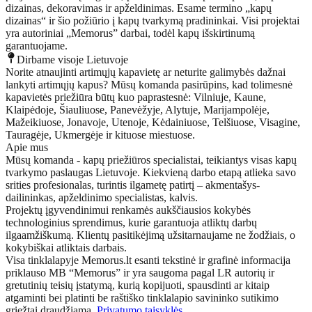
dizainas, dekoravimas ir apželdinimas. Esame termino „kapų
dizainas“ ir šio požiūrio į kapų tvarkymą pradininkai. Visi projektai
yra autoriniai „Memorus” darbai, todėl kapų išskirtinumą
garantuojame.
Dirbame visoje Lietuvoje
Norite atnaujinti artimųjų kapavietę ar neturite galimybės dažnai
lankyti artimųjų kapus? Mūsų komanda pasirūpins, kad tolimesnė
kapavietės priežiūra būtų kuo paprastesnė: Vilniuje, Kaune,
Klaipėdoje, Šiauliuose, Panevėžyje, Alytuje, Marijampolėje,
Mažeikiuose, Jonavoje, Utenoje, Kėdainiuose, Telšiuose, Visagine,
Tauragėje, Ukmergėje ir kituose miestuose.
Apie mus
Mūsų komanda - kapų priežiūros specialistai, teikiantys visas kapų
tvarkymo paslaugas Lietuvoje. Kiekvieną darbo etapą atlieka savo
srities profesionalas, turintis ilgametę patirtį – akmentašys-
dailininkas, apželdinimo specialistas, kalvis.
Projektų įgyvendinimui renkamės aukščiausios kokybės
technologinius sprendimus, kurie garantuoja atliktų darbų
ilgaamžiškumą. Klientų pasitikėjimą užsitarnaujame ne žodžiais, o
kokybiškai atliktais darbais.
Visa tinklalapyje Memorus.lt esanti tekstinė ir grafinė informacija
priklauso MB “Memorus” ir yra saugoma pagal LR autorių ir
gretutinių teisių įstatymą, kurią kopijuoti, spausdinti ar kitaip
atgaminti bei platinti be raštiško tinklalapio savininko sutikimo
griežtai draudžiama.
Privatumo taisyklės