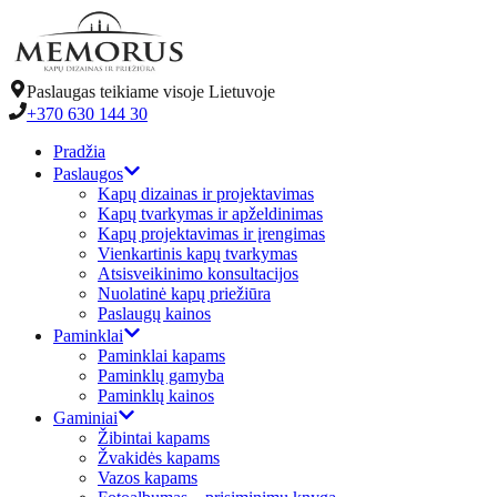
Paslaugas teikiame visoje Lietuvoje
+370 630 144 30
Pradžia
Paslaugos
Kapų dizainas ir projektavimas
Kapų tvarkymas ir apželdinimas
Kapų projektavimas ir įrengimas
Vienkartinis kapų tvarkymas
Atsisveikinimo konsultacijos
Nuolatinė kapų priežiūra
Paslaugų kainos
Paminklai
Paminklai kapams
Paminklų gamyba
Paminklų kainos
Gaminiai
Žibintai kapams
Žvakidės kapams
Vazos kapams