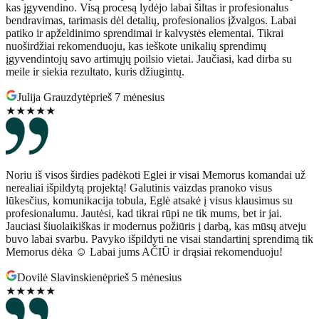
kas įgyvendino. Visą procesą lydėjo labai šiltas ir profesionalus
bendravimas, tarimasis dėl detalių, profesionalios įžvalgos. Labai
patiko ir apželdinimo sprendimai ir kalvystės elementai. Tikrai
nuoširdžiai rekomenduoju, kas ieškote unikalių sprendimų
įgyvendintojų savo artimųjų poilsio vietai. Jaučiasi, kad dirba su
meile ir siekia rezultato, kuris džiugintų.
Julija Grauzdytė
prieš 7 mėnesius
★★★★★
Noriu iš visos širdies padėkoti Eglei ir visai Memorus komandai už
nerealiai išpildytą projektą! Galutinis vaizdas pranoko visus
lūkesčius, komunikacija tobula, Eglė atsakė į visus klausimus su
profesionalumu. Jautėsi, kad tikrai rūpi ne tik mums, bet ir jai.
Jauciasi šiuolaikiškas ir modernus požiūris į darbą, kas mūsų atveju
buvo labai svarbu. Pavyko išpildyti ne visai standartinį sprendimą tik
Memorus dėka ☺️ Labai jums AČIŪ ir drąsiai rekomenduoju!
Dovilė Slavinskienė
prieš 5 mėnesius
★★★★★