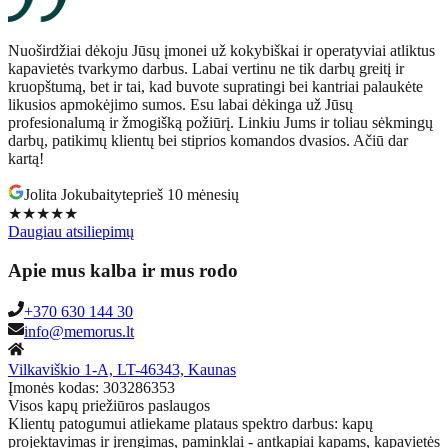
Nuoširdžiai dėkoju Jūsų įmonei už kokybiškai ir operatyviai atliktus
kapavietės tvarkymo darbus. Labai vertinu ne tik darbų greitį ir
kruopštumą, bet ir tai, kad buvote supratingi bei kantriai palaukėte
likusios apmokėjimo sumos. Esu labai dėkinga už Jūsų
profesionalumą ir žmogišką požiūrį. Linkiu Jums ir toliau sėkmingų
darbų, patikimų klientų bei stiprios komandos dvasios. Ačiū dar
kartą!
Jolita Jokubaityte
prieš 10 mėnesių
★★★★★
Daugiau atsiliepimų
Apie mus kalba ir mus rodo
+370 630 144 30
info@memorus.lt
Vilkaviškio 1-A, LT-46343, Kaunas
Įmonės kodas: 303286353
Visos kapų priežiūros paslaugos
Klientų patogumui atliekame plataus spektro darbus: kapų
projektavimas ir įrengimas, paminklai - antkapiai kapams, kapavietės