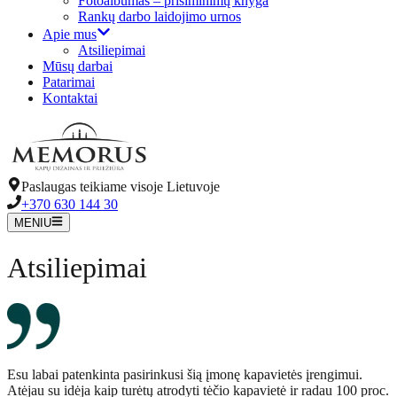
Fotoalbumas – prisiminimų knyga
Rankų darbo laidojimo urnos
Apie mus
Atsiliepimai
Mūsų darbai
Patarimai
Kontaktai
Paslaugas teikiame visoje Lietuvoje
+370 630 144 30
MENIU
Atsiliepimai
Esu labai patenkinta pasirinkusi šią įmonę kapavietės įrengimui.
Atėjau su idėja kaip turėtų atrodyti tėčio kapavietė ir radau 100 proc.