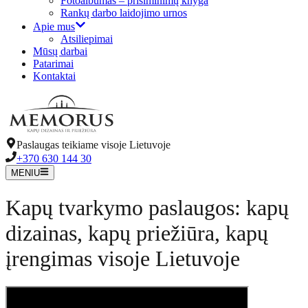
Fotoalbumas – prisiminimų knyga
Rankų darbo laidojimo urnos
Apie mus
Atsiliepimai
Mūsų darbai
Patarimai
Kontaktai
Paslaugas teikiame visoje Lietuvoje
+370 630 144 30
MENIU
Kapų tvarkymo paslaugos: kapų
dizainas, kapų priežiūra, kapų
įrengimas visoje Lietuvoje