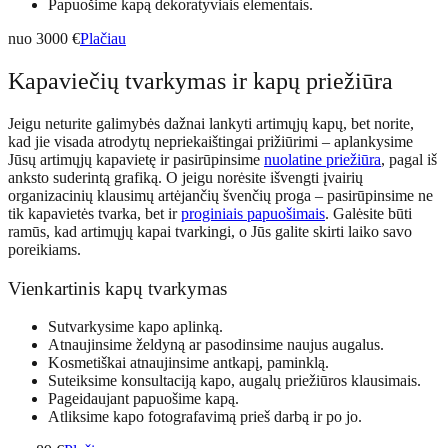
Papuošime kapą dekoratyviais elementais.
nuo 3000 €
Plačiau
Kapaviečių tvarkymas ir kapų priežiūra
Jeigu neturite galimybės dažnai lankyti artimųjų kapų, bet norite,
kad jie visada atrodytų nepriekaištingai prižiūrimi – aplankysime
Jūsų artimųjų kapavietę ir pasirūpinsime
nuolatine priežiūra
, pagal iš
anksto suderintą grafiką. O jeigu norėsite išvengti įvairių
organizacinių klausimų artėjančių švenčių proga – pasirūpinsime ne
tik kapavietės tvarka, bet ir
proginiais papuošimais
. Galėsite būti
ramūs, kad artimųjų kapai tvarkingi, o Jūs galite skirti laiko savo
poreikiams.
Vienkartinis kapų tvarkymas
Sutvarkysime kapo aplinką.
Atnaujinsime želdyną ar pasodinsime naujus augalus.
Kosmetiškai atnaujinsime antkapį, paminklą.
Suteiksime konsultaciją kapo, augalų priežiūros klausimais.
Pageidaujant papuošime kapą.
Atliksime kapo fotografavimą prieš darbą ir po jo.