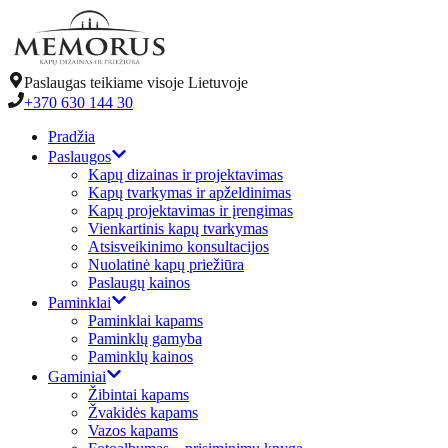
Paslaugas teikiame visoje Lietuvoje
+370 630 144 30
Pradžia
Paslaugos
Kapų dizainas ir projektavimas
Kapų tvarkymas ir apželdinimas
Kapų projektavimas ir įrengimas
Vienkartinis kapų tvarkymas
Atsisveikinimo konsultacijos
Nuolatinė kapų priežiūra
Paslaugų kainos
Paminklai
Paminklai kapams
Paminklų gamyba
Paminklų kainos
Gaminiai
Žibintai kapams
Žvakidės kapams
Vazos kapams