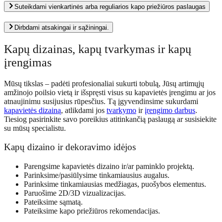
Suteikdami vienkartinės arba reguliarios kapo priežiūros paslaugas
Dirbdami atsakingai ir sąžiningai.
Kapų dizainas, kapų tvarkymas ir kapų
įrengimas
Mūsų tikslas – padėti profesionaliai sukurti tobulą, Jūsų artimųjų
amžinojo poilsio vietą ir išspręsti visus su kapavietės įrengimu ar jos
atnaujinimu susijusius rūpesčius. Tą įgyvendinsime sukurdami
kapavietės dizainą
, atlikdami jos
tvarkymo
ir
įrengimo darbus
.
Tiesiog pasirinkite savo poreikius atitinkančią paslaugą ar susisiekite
su mūsų specialistu.
Kapų dizaino ir dekoravimo idėjos
Parengsime kapavietės dizaino ir/ar paminklo projektą.
Parinksime/pasiūlysime tinkamiausius augalus.
Parinksime tinkamiausias medžiagas, puošybos elementus.
Paruošime 2D/3D vizualizacijas.
Pateiksime sąmatą.
Pateiksime kapo priežiūros rekomendacijas.