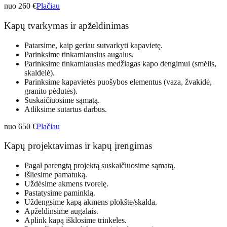
nuo 260 €
Plačiau
Kapų tvarkymas ir apželdinimas
Patarsime, kaip geriau sutvarkyti kapavietę.
Parinksime tinkamiausius augalus.
Parinksime tinkamiausias medžiagas kapo dengimui (smėlis,
skaldelė).
Parinksime kapavietės puošybos elementus (vaza, žvakidė,
granito pėdutės).
Suskaičiuosime sąmatą.
Atliksime sutartus darbus.
nuo 650 €
Plačiau
Kapų projektavimas ir kapų įrengimas
Pagal parengtą projektą suskaičiuosime sąmatą.
Išliesime pamatuką.
Uždėsime akmens tvorelę.
Pastatysime paminklą.
Uždengsime kapą akmens plokšte/skalda.
Apželdinsime augalais.
Aplink kapą išklosime trinkeles.