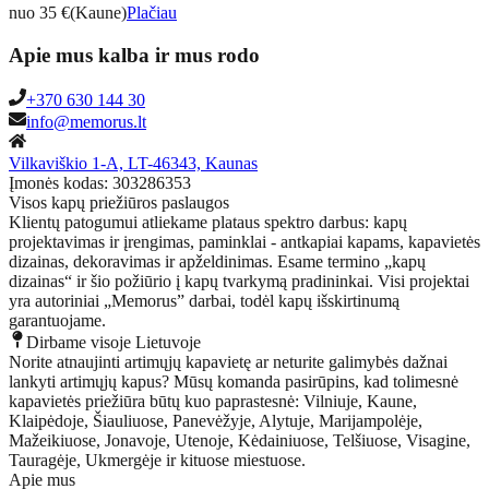
nuo 35 €
(Kaune)
Plačiau
Apie mus kalba ir mus rodo
+370 630 144 30
info@memorus.lt
Vilkaviškio 1-A, LT-46343, Kaunas
Įmonės kodas: 303286353
Visos kapų priežiūros paslaugos
Klientų patogumui atliekame plataus spektro darbus: kapų
projektavimas ir įrengimas, paminklai - antkapiai kapams, kapavietės
dizainas, dekoravimas ir apželdinimas. Esame termino „kapų
dizainas“ ir šio požiūrio į kapų tvarkymą pradininkai. Visi projektai
yra autoriniai „Memorus” darbai, todėl kapų išskirtinumą
garantuojame.
Dirbame visoje Lietuvoje
Norite atnaujinti artimųjų kapavietę ar neturite galimybės dažnai
lankyti artimųjų kapus? Mūsų komanda pasirūpins, kad tolimesnė
kapavietės priežiūra būtų kuo paprastesnė: Vilniuje, Kaune,
Klaipėdoje, Šiauliuose, Panevėžyje, Alytuje, Marijampolėje,
Mažeikiuose, Jonavoje, Utenoje, Kėdainiuose, Telšiuose, Visagine,
Tauragėje, Ukmergėje ir kituose miestuose.
Apie mus