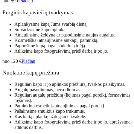
nuo 89 €
Plačiau
Proginis kapaviečių tvarkymas
Aplankysime kapą Jums svarbią dieną.
Sutvarkysime kapo aplinką.
Atnaujinsime želdyną ar pasodinsime naujus augalus.
Kosmetiškai atnaujinsime antkapį, paminklą.
Papuošime kapą pagal suderintą idėją.
Atliksime kapo fotografavimą prieš darbą ir po jo.
nuo 120 €
Plačiau
Nuolatinė kapų priežiūra
Reguliari kapo ir jo aplinkos priežiūrą, tvarkos palaikymas.
Augalų pasodinimas, persodinimas.
Reguliari augalų priežiūrą (liejimas pagal poreikį, formavimas,
tręšimas).
Paminklo kosmetinis atnaujinimas pagal poreikį.
Pašalinsime smulkius kapo trūkumus.
Kas kartą aplankę uždegsime žvakelę.
Atliksime kapo fotografavimą prieš darbą ir po jo, aprašysime
atliktus darbus.