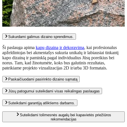
Sukurdami galimus dizaino sprendimus.
Ši paslauga apima
kapų dizainą ir dekoravimą
, kai profesionalus
apželdintojas bei akmentašys sukuria unikalų ir labiausiai tinkantį
kapo dizainą ir paminklą pagal individualius Jūsų poreikius bei
norus. Tam, kad žinotumėte, koks bus galutinis rezultatas,
pateikiame projekto vizualizacijas 2D ir/arba 3D formatais.
Paskaičiuodami pasirinkto dizaino sąmatą
Jūsų patogumui suteikdami visas reikalingas paslaugas
Suteikdami garantiją atliktiems darbams.
Suteikdami tolimesnės augalų bei kapavietės priežiūros
rekomendacijas