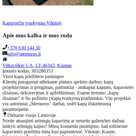
Kapaviečių tvarkymas Vilniuje
Apie mus kalba ir mus rodo
+370 630 144 30
info@memorus.lt
Vilkaviškio 1-A, LT-46343, Kaunas
Įmonės kodas: 303286353
Visos kapų priežiūros paslaugos
Klientų patogumui atliekame plataus spektro darbus: kapų
projektavimas ir įrengimas, paminklai - antkapiai kapams, kapavietės
dizainas, dekoravimas ir apželdinimas. Esame termino „kapų
dizainas“ ir šio požiūrio į kapų tvarkymą pradininkai. Visi projektai
yra autoriniai „Memorus” darbai, todėl kapų išskirtinumą
garantuojame.
Dirbame visoje Lietuvoje
Norite atnaujinti artimųjų kapavietę ar neturite galimybės dažnai
lankyti artimųjų kapus? Mūsų komanda pasirūpins, kad tolimesnė
kapavietės priežiūra būtų kuo paprastesnė: Vilniuje, Kaune,