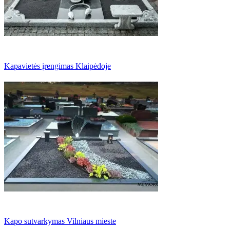
Kapavietės įrengimas Klaipėdoje
Kapo sutvarkymas Vilniaus mieste