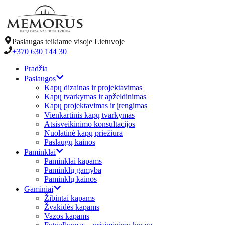
Paslaugas teikiame visoje Lietuvoje
+370 630 144 30
Pradžia
Paslaugos
Kapų dizainas ir projektavimas
Kapų tvarkymas ir apželdinimas
Kapų projektavimas ir įrengimas
Vienkartinis kapų tvarkymas
Atsisveikinimo konsultacijos
Nuolatinė kapų priežiūra
Paslaugų kainos
Paminklai
Paminklai kapams
Paminklų gamyba
Paminklų kainos
Gaminiai
Žibintai kapams
Žvakidės kapams
Vazos kapams