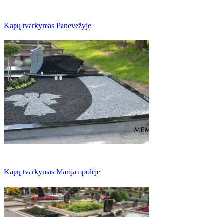
Kapų tvarkymas Panevėžyje
Kapų tvarkymas Marijampolėje