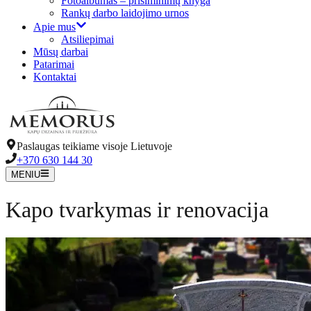
Fotoalbumas – prisiminimų knyga
Rankų darbo laidojimo urnos
Apie mus
Atsiliepimai
Mūsų darbai
Patarimai
Kontaktai
Paslaugas teikiame visoje Lietuvoje
+370 630 144 30
MENIU
Kapo tvarkymas ir renovacija