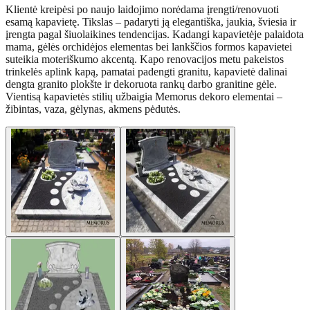
Klientė kreipėsi po naujo laidojimo norėdama įrengti/renovuoti
esamą kapavietę. Tikslas – padaryti ją elegantiška, jaukia, šviesia ir
įrengta pagal šiuolaikines tendencijas. Kadangi kapavietėje palaidota
mama, gėlės orchidėjos elementas bei lankščios formos kapavietei
suteikia moteriškumo akcentą. Kapo renovacijos metu pakeistos
trinkelės aplink kapą, pamatai padengti granitu, kapavietė dalinai
dengta granito plokšte ir dekoruota rankų darbo granitine gėle.
Vientisą kapavietės stilių užbaigia Memorus dekoro elementai –
žibintas, vaza, gėlynas, akmens pėdutės.