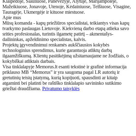
Klaipėdoje, Šiauliuose, Panevėžyje, Alytuje, Marijampolėje,
Mažeikiuose, Jonavoje, Utenoje, Kėdainiuose, Telšiuose, Visagine,
Tauragėje, Ukmergėje ir kituose miestuose.
Apie mus
Mūsų komanda - kapų priežiūros specialistai, teikiantys visas kapų
tvarkymo paslaugas Lietuvoje. Kiekvieną darbo etapą atlieka savo
srities profesionalas, turintis ilgametę patirtį – akmentašys-
dailininkas, apželdinimo specialistas, kalvis.
Projektų įgyvendinimui renkamės aukščiausios kokybės
technologinius sprendimus, kurie garantuoja atliktų darbų
ilgaamžiškumą. Klientų pasitikėjimą užsitarnaujame ne žodžiais, o
kokybiškai atliktais darbais.
Visa tinklalapyje Memorus.lt esanti tekstinė ir grafinė informacija
priklauso MB “Memorus” ir yra saugoma pagal LR autorių ir
gretutinių teisių įstatymą, kurią kopijuoti, spausdinti ar kitaip
atgaminti bei platinti be raštiško tinklalapio savininko sutikimo
griežtai draudžiama.
Privatumo taisyklės