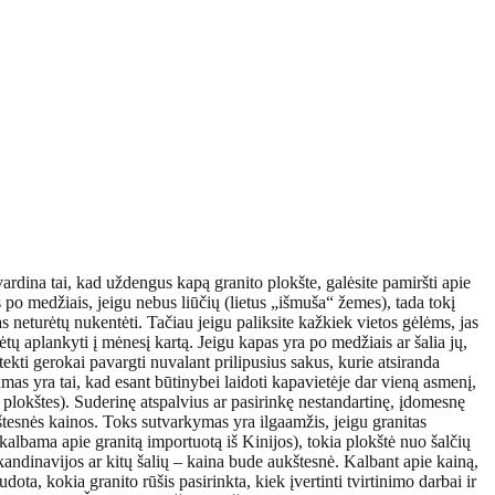
ardina tai, kad uždengus kapą granito plokšte, galėsite pamiršti apie
s po medžiais, jeigu nebus liūčių (lietus „išmuša“ žemes), tada tokį
 neturėtų nukentėti. Tačiau jeigu paliksite kažkiek vietos gėlėms, jas
kėtų aplankyti į mėnesį kartą. Jeigu kapas yra po medžiais ar šalia jų,
tekti gerokai pavargti nuvalant prilipusius sakus, kurie atsiranda
as yra tai, kad esant būtinybei laidoti kapavietėje dar vieną asmenį,
nt plokštes). Suderinę atspalvius ar pasirinkę nestandartinę, įdomesnę
aukštesnės kainos. Toks sutvarkymas yra ilgaamžis, jeigu granitas
albama apie granitą importuotą iš Kinijos), tokia plokštė nuo šalčių
 Skandinavijos ar kitų šalių – kaina bude aukštesnė. Kalbant apie kainą,
ta, kokia granito rūšis pasirinkta, kiek įvertinti tvirtinimo darbai ir