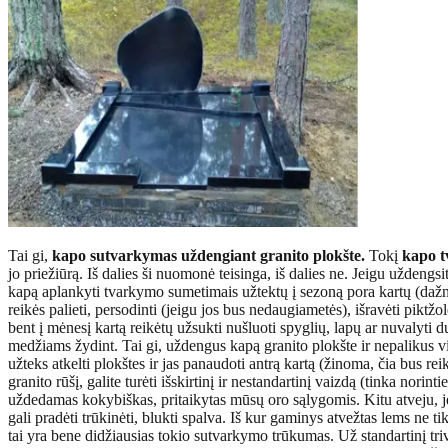
Tai gi,
kapo sutvarkymas uždengiant granito plokšte.
Tokį
kapo 
jo priežiūrą. Iš dalies ši nuomonė teisinga, iš dalies ne. Jeigu uždeng
kapą aplankyti tvarkymo sumetimais užtektų į sezoną pora kartų (dažnia
reikės palieti, persodinti (jeigu jos bus nedaugiametės), išravėti piktžo
bent į mėnesį kartą reikėtų užsukti nušluoti spyglių, lapų ar nuvalyti d
medžiams žydint. Tai gi, uždengus kapą granito plokšte ir nepalikus vi
užteks atkelti plokštes ir jas panaudoti antrą kartą (žinoma, čia bus re
granito rūšį, galite turėti išskirtinį ir nestandartinį vaizdą (tinka nor
uždedamas kokybiškas, pritaikytas mūsų oro sąlygomis. Kitu atveju, je
gali pradėti trūkinėti, blukti spalva. Iš kur gaminys atvežtas lems ne t
tai yra bene didžiausias tokio sutvarkymo trūkumas. Už standartinį triv