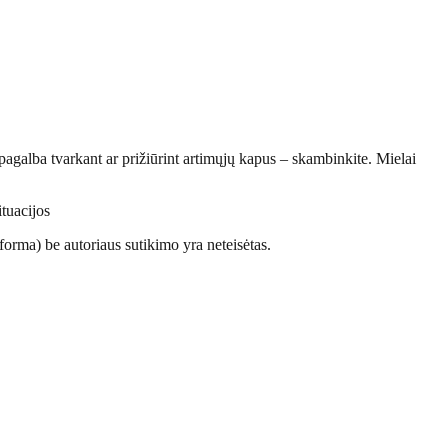
 pagalba tvarkant ar prižiūrint artimųjų kapus – skambinkite. Mielai
ituacijos
orma) be autoriaus sutikimo yra neteisėtas.