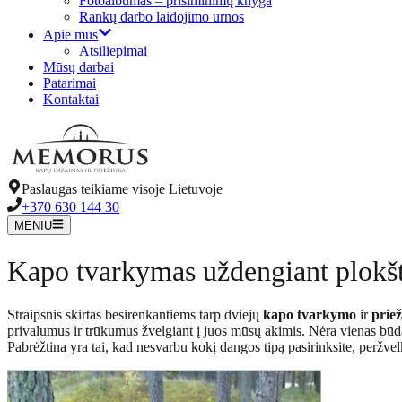
Fotoalbumas – prisiminimų knyga
Rankų darbo laidojimo urnos
Apie mus
Atsiliepimai
Mūsų darbai
Patarimai
Kontaktai
Paslaugas teikiame visoje Lietuvoje
+370 630 144 30
MENIU
Kapo tvarkymas uždengiant plokš
Straipsnis skirtas besirenkantiems tarp dviejų
kapo tvarkymo
ir
priež
privalumus ir trūkumus žvelgiant į juos mūsų akimis. Nėra vienas būdas
Pabrėžtina yra tai, kad nesvarbu kokį dangos tipą pasirinksite, peržv