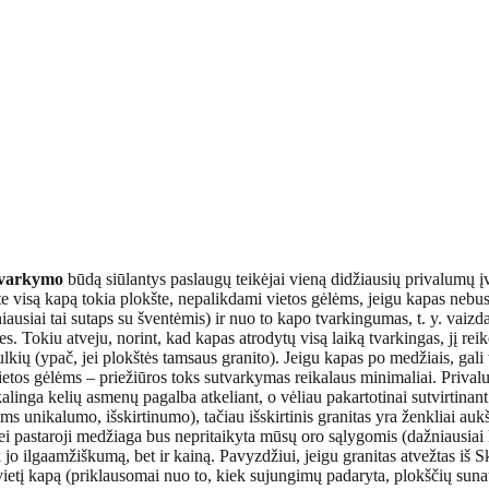
tvarkymo
būdą siūlantys paslaugų teikėjai vieną didžiausių privalumų įv
site visą kapą tokia plokšte, nepalikdami vietos gėlėms, jeigu kapas nebu
usiai tai sutaps su šventėmis) ir nuo to kapo tvarkingumas, t. y. vaizdas
les. Tokiu atveju, norint, kad kapas atrodytų visą laiką tvarkingas, jį rei
ulkių (ypač, jei plokštės tamsaus granito). Jeigu kapas po medžiais, gali 
etos gėlėms – priežiūros toks sutvarkymas reikalaus minimaliai. Privalum
ikalinga kelių asmenų pagalba atkeliant, o vėliau pakartotinai sutvirtina
intiems unikalumo, išskirtinumo), tačiau išskirtinis granitas yra ženkliai 
i pastaroji medžiaga bus nepritaikyta mūsų oro sąlygomis (dažniausiai k
ik jo ilgaamžiškumą, bet ir kainą. Pavyzdžiui, jeigu granitas atvežtas iš
ietį kapą (priklausomai nuo to, kiek sujungimų padaryta, plokščių sunaudo