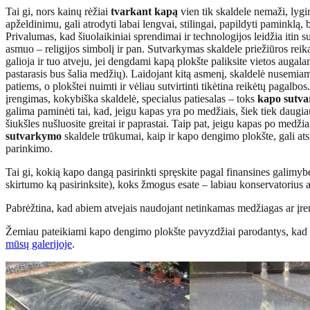
Tai gi, nors kainų rėžiai
tvarkant kapą
vien tik skaldele nemaži, lygi
apželdinimu, gali atrodyti labai lengvai, stilingai, papildyti paminklą, 
Privalumas, kad šiuolaikiniai sprendimai ir technologijos leidžia itin
asmuo – religijos simbolį ir pan. Sutvarkymas skaldele priežiūros reika
galioja ir tuo atveju, jei dengdami kapą plokšte paliksite vietos augala
pastarasis bus šalia medžių). Laidojant kitą asmenį, skaldelė nusemiam
patiems, o plokštei nuimti ir vėliau sutvirtinti tikėtina reikėtų pagalb
įrengimas, kokybiška skaldelė, specialus patiesalas – toks
kapo sutv
galima paminėti tai, kad, jeigu kapas yra po medžiais, šiek tiek daugiau 
šiukšles nušluosite greitai ir paprastai. Taip pat, jeigu kapas po medži
sutvarkymo
skaldele trūkumai, kaip ir kapo dengimo plokšte, gali at
parinkimo.
Tai gi, kokią kapo dangą pasirinkti spręskite pagal finansines galimybes
skirtumo ką pasirinksite), koks žmogus esate – labiau konservatorius ar
Pabrėžtina, kad abiem atvejais naudojant netinkamas medžiagas ar įren
Žemiau pateikiami kapo dengimo plokšte pavyzdžiai parodantys, ka
mūsų galerijoje
.