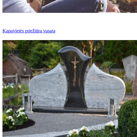
Kapavietės priežiūra vasarą