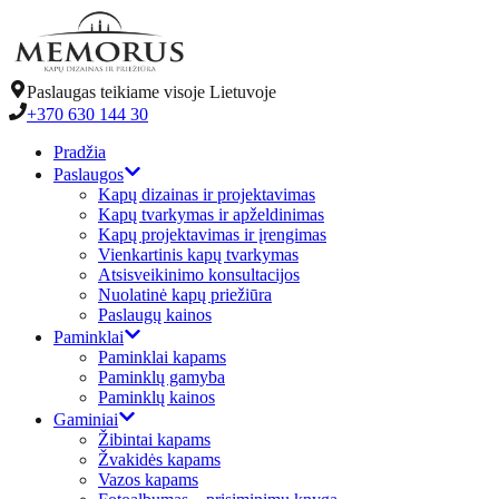
Paslaugas teikiame visoje Lietuvoje
+370 630 144 30
Pradžia
Paslaugos
Kapų dizainas ir projektavimas
Kapų tvarkymas ir apželdinimas
Kapų projektavimas ir įrengimas
Vienkartinis kapų tvarkymas
Atsisveikinimo konsultacijos
Nuolatinė kapų priežiūra
Paslaugų kainos
Paminklai
Paminklai kapams
Paminklų gamyba
Paminklų kainos
Gaminiai
Žibintai kapams
Žvakidės kapams
Vazos kapams