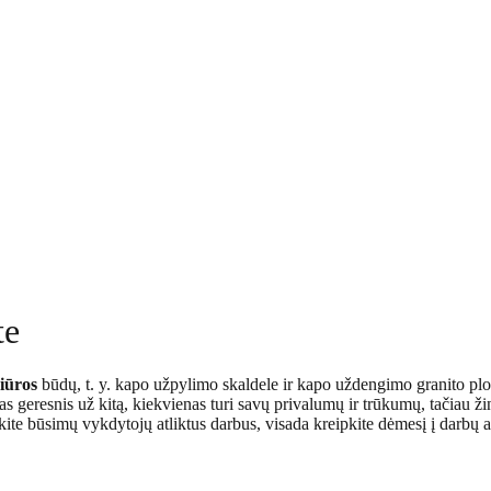
te
iūros
būdų, t. y. kapo užpylimo skaldele ir kapo uždengimo granito pl
 geresnis už kitą, kiekvienas turi savų privalumų ir trūkumų, tačiau ži
elkite būsimų vykdytojų atliktus darbus, visada kreipkite dėmesį į dar