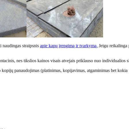
ti naudingas straipsnis
apie kapų įrengimą ir tvarkymą.
Jeigu reikalinga
cinis, nes tikslios kainos visais atvejais priklauso nuo individualios s
 kopijų panaudojimas (platinimas, kopijavimas, atgaminimas bet kokia f