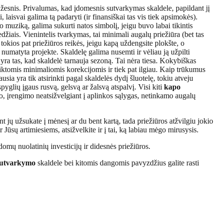
ažesnis. Privalumas, kad įdomesnis sutvarkymas skaldele, papildant jį
 laisvai galima tą padaryti (ir finansiškai tas vis tiek apsimokės).
 muziką, galima sukurti natos simbolį, jeigu buvo labai tikintis
žiais. Vienintelis tvarkymas, tai minimali augalų priežiūra (bet tas
 tokios pat priežiūros reikės, jeigu kapą uždengsite plokšte, o
numatyta projekte. Skaldelę galima nusemti ir vėliau ją užpilti
s yra tas, kad skaldelė tarnauja sezoną. Tai nėra tiesa. Kokybiškas
iktomis minimaliomis korekcijomis ir tiek pat ilgiau. Kaip trūkumus
usia yra tik atsirinkti pagal skaldelės dydį šluotelę, tokiu atveju
pyglių įgaus rusvą, gelsvą ar žalsvą atspalvį. Visi kiti
kapo
, įrengimo neatsižvelgiant į aplinkos sąlygas, netinkamo augalų
t jų užsukate į mėnesį ar du bent kartą, tada priežiūros atžvilgiu jokio
Jūsų artimiesiems, atsižvelkite ir į tai, ką labiau mėgo mirusysis.
omų nuolatinių investicijų ir didesnės priežiūros.
utvarkymo
skaldele bei kitomis dangomis pavyzdžius galite rasti