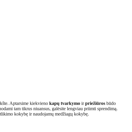
okšte. Aptarsime kiekvieno
kapų tvarkymo
ir
priežiūros
būdo
nodami tam tikrus niuansus, galėsite lengviau priimti sprendimą.
bų atlikimo kokybę ir naudojamų medžiagų kokybę.