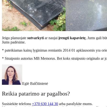
Jeigu planuojate
sutvarkyti
ar naujai
įrengti kapavietę
, Jums gali bū
Jums padėsime.
* pateikiamas kainų lyginimas remiantis 2014 01 apklausomis yra orienta
* Straipsnio autorius MB Memorus. Bet koks straipsnio originalo ar jo
Eglė Balčiūnienė
Reikia patarimo ar pagalbos?
Susisiekite telefonu
+370 630 144 30
arba parašykite mums.