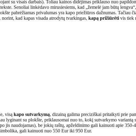
ojant su visais darbais). Toliau kainos didėjimas priklauso nuo papildom
ekste. Senoliai linkėdavo mirusiesiems, kad „žemelė jam būtų lengva“,
okšte pabrėžiamas privalumas yra kapo priežiūros dažnumas. Tačiau čia 
, norint, kad kapas visada atrodytų tvarkingas,
kapą prižiūrėti
vis tiek 
e, visą
kapo sutvarkymą
, dizainą galima preciziškai pritaikyti prie pa
giau lyginant su plokšte, priklausomai nuo to, kokį sutvarkymo variantą
ipo jis naudojamas), be jokių raštų, apželdinimo gali kainuoti apie 350-4
 simbolika, gali kainuoti nuo 550 Eur iki 950 Eur.