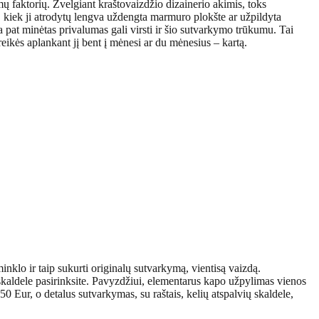
ų faktorių. Žvelgiant kraštovaizdžio dizainerio akimis, toks
 kiek ji atrodytų lengva uždengta marmuro plokšte ar užpildyta
pat minėtas privalumas gali virsti ir šio sutvarkymo trūkumu. Tai
reikės aplankant jį bent į mėnesi ar du mėnesius – kartą.
minklo ir taip sukurti originalų sutvarkymą, vientisą vaizdą.
 skaldele pasirinksite. Pavyzdžiui, elementarus kapo užpylimas vienos
50 Eur, o detalus sutvarkymas, su raštais, kelių atspalvių skaldele,