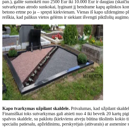
pan.), galite sumokėti nuo 2500 Eur iki 10.000 Eur ir daugiau (skaičiu
sutvarkymas atrodo sunkokai, lyginant jį bendrame kapų aplinkos kont
betono ertme po ja – spręsti kiekvienam. Vienas iš kapo uždengimo pl
reiškia, kad palikus vietos gėlėms ir siekiant išvengti piktžolių augimo
Kapo tvarkymas užpilant skaldele.
Privalumas, kad užpilant skaldel
Finansiškai toks sutvarkymas gali atsieti nuo 4 iki beveik 20 kartų pi
spalvos skaldele, su paklotu (kiekvienu atveju būtina tikslintis kokio t
specialiu patiesalu, apželdinimu, perskyrėjais (atitvarais) ar asmenine