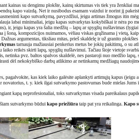
nant kainas su dengimu plokšte, kainų skirtumas vis tiek yra ženkliai m
bendrą kapo vaizdą. Net ir nusibodus esamam vaizdui ir norint jį pakeisti,
 suasmeninti kapo sutvarkymą, pavyzdžiui, jeigu artimas žmogus itin mėgo
lauja labai minimaliai, jeigu kapas sutvarkytas kokybiškai ir nėra po med
ms), ir, jeigu kapas yra šalia medžių – lapų ar spyglių nušlavimas (lygiai
a į šoną, kompozicijos nuimamos, vėliau viskas grąžinama į vietą, kaip 
os. Dažnas argumentas, tiksliau mitas, prieš skaldelę ir už granito plokšte
arkymas
tarnauja mažiausiai penkerius metus be jokių pakitimų, o su atl
laiko reikės skirti lapų, spyglių nušlavimui. Tačiau šioje vietoje svarbia
ais, netinka pvz. baltos spalvos skaldelė, nes pastaroji nuo medžio lapų, s
sirasti dėl nekokybiško darbų atlikimo ar netinkamų medžiagų naudojimo
, pagalvokite, kas kiek laiko galėsite aplankyti artimųjų kapus (jeigu an
 novatorius, t. y. kiek ilgai sutvarkymo pastovumas bude mielas Jums ir 
giant kapą neprofesionaliai, toks sutvarkymas visada pareikalaus papild
d šiam sutvarkymo būdui
kapo priežiūra
taip pat yra reikalinga.
Kapo s